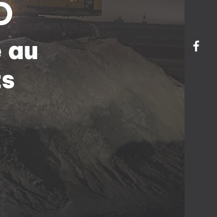
D
é au
ts